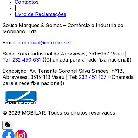
Contactos
|
Livro de Reclamações
Sousa Marques & Gomes – Comércio e Indústria de
Mobiliário, Lda
Email:
comercial@mobilar.net
Sede
:
Zona Industrial de Abraveses
,
3515-157
Viseu
|
Tel:
232 450 631
(
(Chamada para a rede fixa nacional)
)
Exposição
:
Av. Tenente Coronel Silva Simões, nº1B,
Abraveses
,
3515-113
Viseu
| Tel:
232 451 137
(
(Chamada
para a rede fixa nacional)
)
©
2026
MOBILAR
. Todos os direitos reservados.