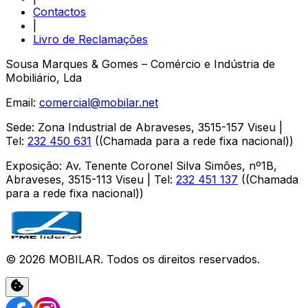
Contactos
|
Livro de Reclamações
Sousa Marques & Gomes – Comércio e Indústria de
Mobiliário, Lda
Email:
comercial@mobilar.net
Sede
:
Zona Industrial de Abraveses
,
3515-157
Viseu
|
Tel:
232 450 631
(
(Chamada para a rede fixa nacional)
)
Exposição
:
Av. Tenente Coronel Silva Simões, nº1B,
Abraveses
,
3515-113
Viseu
| Tel:
232 451 137
(
(Chamada
para a rede fixa nacional)
)
©
2026
MOBILAR
. Todos os direitos reservados.