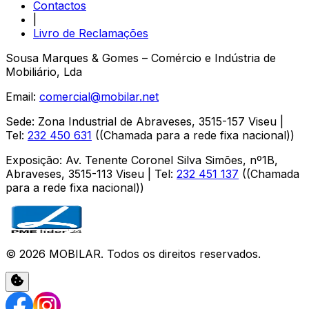
Contactos
|
Livro de Reclamações
Sousa Marques & Gomes – Comércio e Indústria de
Mobiliário, Lda
Email:
comercial@mobilar.net
Sede
:
Zona Industrial de Abraveses
,
3515-157
Viseu
|
Tel:
232 450 631
(
(Chamada para a rede fixa nacional)
)
Exposição
:
Av. Tenente Coronel Silva Simões, nº1B,
Abraveses
,
3515-113
Viseu
| Tel:
232 451 137
(
(Chamada
para a rede fixa nacional)
)
©
2026
MOBILAR
. Todos os direitos reservados.