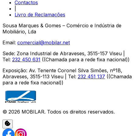
Contactos
|
Livro de Reclamações
Sousa Marques & Gomes – Comércio e Indústria de
Mobiliário, Lda
Email:
comercial@mobilar.net
Sede
:
Zona Industrial de Abraveses
,
3515-157
Viseu
|
Tel:
232 450 631
(
(Chamada para a rede fixa nacional)
)
Exposição
:
Av. Tenente Coronel Silva Simões, nº1B,
Abraveses
,
3515-113
Viseu
| Tel:
232 451 137
(
(Chamada
para a rede fixa nacional)
)
©
2026
MOBILAR
. Todos os direitos reservados.