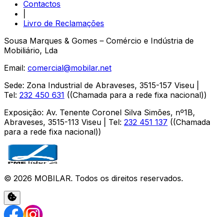
Contactos
|
Livro de Reclamações
Sousa Marques & Gomes – Comércio e Indústria de
Mobiliário, Lda
Email:
comercial@mobilar.net
Sede
:
Zona Industrial de Abraveses
,
3515-157
Viseu
|
Tel:
232 450 631
(
(Chamada para a rede fixa nacional)
)
Exposição
:
Av. Tenente Coronel Silva Simões, nº1B,
Abraveses
,
3515-113
Viseu
| Tel:
232 451 137
(
(Chamada
para a rede fixa nacional)
)
©
2026
MOBILAR
. Todos os direitos reservados.