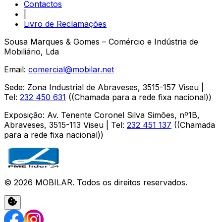
Contactos
|
Livro de Reclamações
Sousa Marques & Gomes – Comércio e Indústria de
Mobiliário, Lda
Email:
comercial@mobilar.net
Sede
:
Zona Industrial de Abraveses
,
3515-157
Viseu
|
Tel:
232 450 631
(
(Chamada para a rede fixa nacional)
)
Exposição
:
Av. Tenente Coronel Silva Simões, nº1B,
Abraveses
,
3515-113
Viseu
| Tel:
232 451 137
(
(Chamada
para a rede fixa nacional)
)
©
2026
MOBILAR
. Todos os direitos reservados.