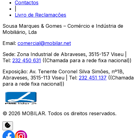
Contactos
|
Livro de Reclamações
Sousa Marques & Gomes – Comércio e Indústria de
Mobiliário, Lda
Email:
comercial@mobilar.net
Sede
:
Zona Industrial de Abraveses
,
3515-157
Viseu
|
Tel:
232 450 631
(
(Chamada para a rede fixa nacional)
)
Exposição
:
Av. Tenente Coronel Silva Simões, nº1B,
Abraveses
,
3515-113
Viseu
| Tel:
232 451 137
(
(Chamada
para a rede fixa nacional)
)
©
2026
MOBILAR
. Todos os direitos reservados.