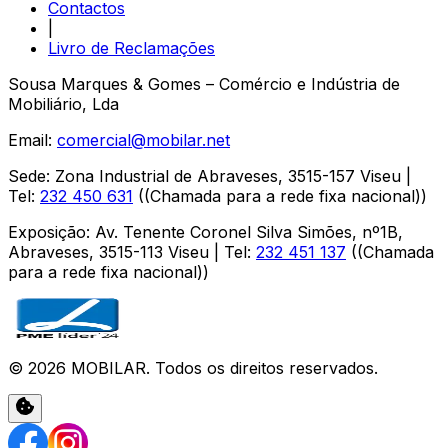
Contactos
|
Livro de Reclamações
Sousa Marques & Gomes – Comércio e Indústria de
Mobiliário, Lda
Email:
comercial@mobilar.net
Sede
:
Zona Industrial de Abraveses
,
3515-157
Viseu
|
Tel:
232 450 631
(
(Chamada para a rede fixa nacional)
)
Exposição
:
Av. Tenente Coronel Silva Simões, nº1B,
Abraveses
,
3515-113
Viseu
| Tel:
232 451 137
(
(Chamada
para a rede fixa nacional)
)
©
2026
MOBILAR
. Todos os direitos reservados.