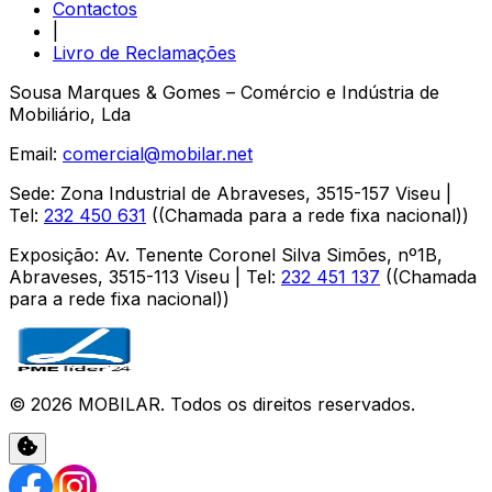
Contactos
|
Livro de Reclamações
Sousa Marques & Gomes – Comércio e Indústria de
Mobiliário, Lda
Email:
comercial@mobilar.net
Sede
:
Zona Industrial de Abraveses
,
3515-157
Viseu
|
Tel:
232 450 631
(
(Chamada para a rede fixa nacional)
)
Exposição
:
Av. Tenente Coronel Silva Simões, nº1B,
Abraveses
,
3515-113
Viseu
| Tel:
232 451 137
(
(Chamada
para a rede fixa nacional)
)
©
2026
MOBILAR
. Todos os direitos reservados.