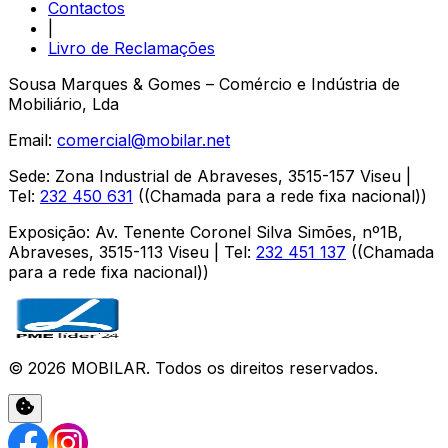
Contactos
|
Livro de Reclamações
Sousa Marques & Gomes – Comércio e Indústria de
Mobiliário, Lda
Email:
comercial@mobilar.net
Sede
:
Zona Industrial de Abraveses
,
3515-157
Viseu
|
Tel:
232 450 631
(
(Chamada para a rede fixa nacional)
)
Exposição
:
Av. Tenente Coronel Silva Simões, nº1B,
Abraveses
,
3515-113
Viseu
| Tel:
232 451 137
(
(Chamada
para a rede fixa nacional)
)
©
2026
MOBILAR
. Todos os direitos reservados.