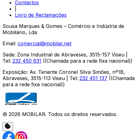
Contactos
|
Livro de Reclamações
Sousa Marques & Gomes – Comércio e Indústria de
Mobiliário, Lda
Email:
comercial@mobilar.net
Sede
:
Zona Industrial de Abraveses
,
3515-157
Viseu
|
Tel:
232 450 631
(
(Chamada para a rede fixa nacional)
)
Exposição
:
Av. Tenente Coronel Silva Simões, nº1B,
Abraveses
,
3515-113
Viseu
| Tel:
232 451 137
(
(Chamada
para a rede fixa nacional)
)
©
2026
MOBILAR
. Todos os direitos reservados.