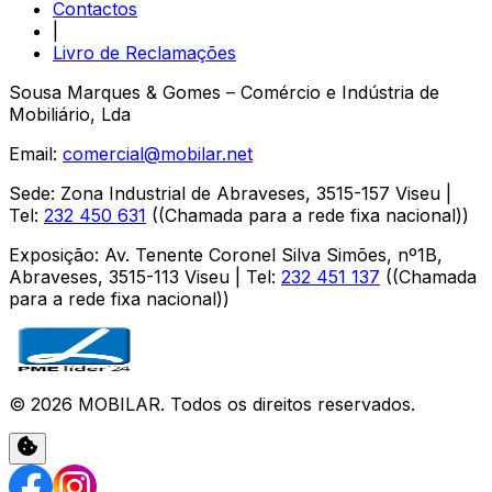
Contactos
|
Livro de Reclamações
Sousa Marques & Gomes – Comércio e Indústria de
Mobiliário, Lda
Email:
comercial@mobilar.net
Sede
:
Zona Industrial de Abraveses
,
3515-157
Viseu
|
Tel:
232 450 631
(
(Chamada para a rede fixa nacional)
)
Exposição
:
Av. Tenente Coronel Silva Simões, nº1B,
Abraveses
,
3515-113
Viseu
| Tel:
232 451 137
(
(Chamada
para a rede fixa nacional)
)
©
2026
MOBILAR
. Todos os direitos reservados.