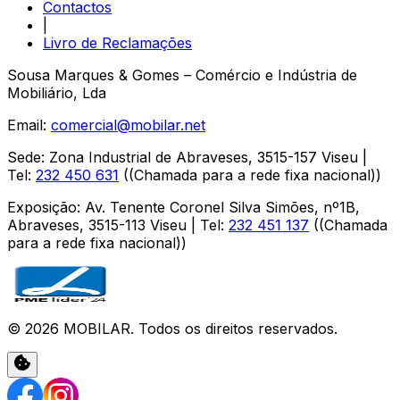
Contactos
|
Livro de Reclamações
Sousa Marques & Gomes – Comércio e Indústria de
Mobiliário, Lda
Email:
comercial@mobilar.net
Sede
:
Zona Industrial de Abraveses
,
3515-157
Viseu
|
Tel:
232 450 631
(
(Chamada para a rede fixa nacional)
)
Exposição
:
Av. Tenente Coronel Silva Simões, nº1B,
Abraveses
,
3515-113
Viseu
| Tel:
232 451 137
(
(Chamada
para a rede fixa nacional)
)
©
2026
MOBILAR
. Todos os direitos reservados.