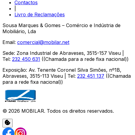
Contactos
|
Livro de Reclamações
Sousa Marques & Gomes – Comércio e Indústria de
Mobiliário, Lda
Email:
comercial@mobilar.net
Sede
:
Zona Industrial de Abraveses
,
3515-157
Viseu
|
Tel:
232 450 631
(
(Chamada para a rede fixa nacional)
)
Exposição
:
Av. Tenente Coronel Silva Simões, nº1B,
Abraveses
,
3515-113
Viseu
| Tel:
232 451 137
(
(Chamada
para a rede fixa nacional)
)
©
2026
MOBILAR
. Todos os direitos reservados.