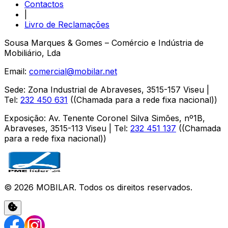
Contactos
|
Livro de Reclamações
Sousa Marques & Gomes – Comércio e Indústria de
Mobiliário, Lda
Email:
comercial@mobilar.net
Sede
:
Zona Industrial de Abraveses
,
3515-157
Viseu
|
Tel:
232 450 631
(
(Chamada para a rede fixa nacional)
)
Exposição
:
Av. Tenente Coronel Silva Simões, nº1B,
Abraveses
,
3515-113
Viseu
| Tel:
232 451 137
(
(Chamada
para a rede fixa nacional)
)
©
2026
MOBILAR
. Todos os direitos reservados.