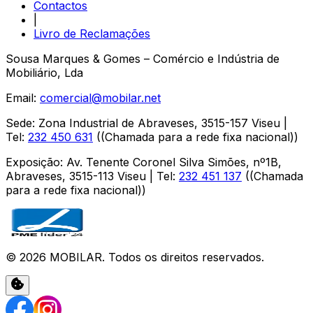
Contactos
|
Livro de Reclamações
Sousa Marques & Gomes – Comércio e Indústria de
Mobiliário, Lda
Email:
comercial@mobilar.net
Sede
:
Zona Industrial de Abraveses
,
3515-157
Viseu
|
Tel:
232 450 631
(
(Chamada para a rede fixa nacional)
)
Exposição
:
Av. Tenente Coronel Silva Simões, nº1B,
Abraveses
,
3515-113
Viseu
| Tel:
232 451 137
(
(Chamada
para a rede fixa nacional)
)
©
2026
MOBILAR
. Todos os direitos reservados.