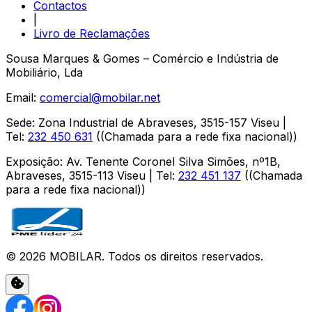
Contactos
|
Livro de Reclamações
Sousa Marques & Gomes – Comércio e Indústria de
Mobiliário, Lda
Email:
comercial@mobilar.net
Sede
:
Zona Industrial de Abraveses
,
3515-157
Viseu
|
Tel:
232 450 631
(
(Chamada para a rede fixa nacional)
)
Exposição
:
Av. Tenente Coronel Silva Simões, nº1B,
Abraveses
,
3515-113
Viseu
| Tel:
232 451 137
(
(Chamada
para a rede fixa nacional)
)
©
2026
MOBILAR
. Todos os direitos reservados.