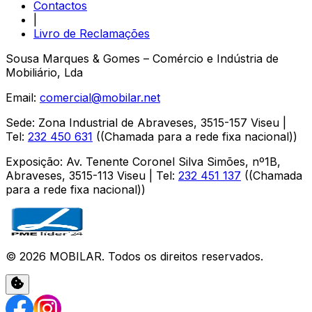
Contactos
|
Livro de Reclamações
Sousa Marques & Gomes – Comércio e Indústria de
Mobiliário, Lda
Email:
comercial@mobilar.net
Sede
:
Zona Industrial de Abraveses
,
3515-157
Viseu
|
Tel:
232 450 631
(
(Chamada para a rede fixa nacional)
)
Exposição
:
Av. Tenente Coronel Silva Simões, nº1B,
Abraveses
,
3515-113
Viseu
| Tel:
232 451 137
(
(Chamada
para a rede fixa nacional)
)
©
2026
MOBILAR
. Todos os direitos reservados.