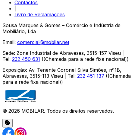
Contactos
|
Livro de Reclamações
Sousa Marques & Gomes – Comércio e Indústria de
Mobiliário, Lda
Email:
comercial@mobilar.net
Sede
:
Zona Industrial de Abraveses
,
3515-157
Viseu
|
Tel:
232 450 631
(
(Chamada para a rede fixa nacional)
)
Exposição
:
Av. Tenente Coronel Silva Simões, nº1B,
Abraveses
,
3515-113
Viseu
| Tel:
232 451 137
(
(Chamada
para a rede fixa nacional)
)
©
2026
MOBILAR
. Todos os direitos reservados.