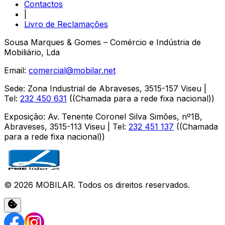
Contactos
|
Livro de Reclamações
Sousa Marques & Gomes – Comércio e Indústria de
Mobiliário, Lda
Email:
comercial@mobilar.net
Sede
:
Zona Industrial de Abraveses
,
3515-157
Viseu
|
Tel:
232 450 631
(
(Chamada para a rede fixa nacional)
)
Exposição
:
Av. Tenente Coronel Silva Simões, nº1B,
Abraveses
,
3515-113
Viseu
| Tel:
232 451 137
(
(Chamada
para a rede fixa nacional)
)
©
2026
MOBILAR
. Todos os direitos reservados.