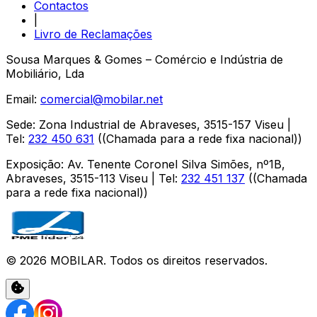
Contactos
|
Livro de Reclamações
Sousa Marques & Gomes – Comércio e Indústria de
Mobiliário, Lda
Email:
comercial@mobilar.net
Sede
:
Zona Industrial de Abraveses
,
3515-157
Viseu
|
Tel:
232 450 631
(
(Chamada para a rede fixa nacional)
)
Exposição
:
Av. Tenente Coronel Silva Simões, nº1B,
Abraveses
,
3515-113
Viseu
| Tel:
232 451 137
(
(Chamada
para a rede fixa nacional)
)
©
2026
MOBILAR
. Todos os direitos reservados.