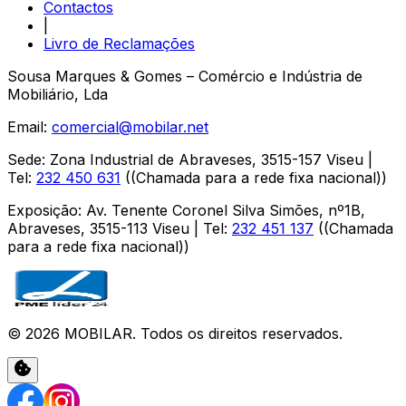
Contactos
|
Livro de Reclamações
Sousa Marques & Gomes – Comércio e Indústria de
Mobiliário, Lda
Email:
comercial@mobilar.net
Sede
:
Zona Industrial de Abraveses
,
3515-157
Viseu
|
Tel:
232 450 631
(
(Chamada para a rede fixa nacional)
)
Exposição
:
Av. Tenente Coronel Silva Simões, nº1B,
Abraveses
,
3515-113
Viseu
| Tel:
232 451 137
(
(Chamada
para a rede fixa nacional)
)
©
2026
MOBILAR
. Todos os direitos reservados.