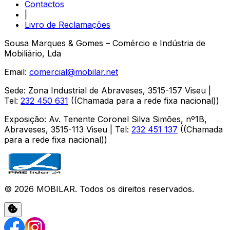
Contactos
|
Livro de Reclamações
Sousa Marques & Gomes – Comércio e Indústria de
Mobiliário, Lda
Email:
comercial@mobilar.net
Sede
:
Zona Industrial de Abraveses
,
3515-157
Viseu
|
Tel:
232 450 631
(
(Chamada para a rede fixa nacional)
)
Exposição
:
Av. Tenente Coronel Silva Simões, nº1B,
Abraveses
,
3515-113
Viseu
| Tel:
232 451 137
(
(Chamada
para a rede fixa nacional)
)
©
2026
MOBILAR
. Todos os direitos reservados.