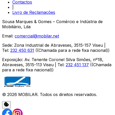
Contactos
|
Livro de Reclamações
Sousa Marques & Gomes – Comércio e Indústria de
Mobiliário, Lda
Email:
comercial@mobilar.net
Sede
:
Zona Industrial de Abraveses
,
3515-157
Viseu
|
Tel:
232 450 631
(
(Chamada para a rede fixa nacional)
)
Exposição
:
Av. Tenente Coronel Silva Simões, nº1B,
Abraveses
,
3515-113
Viseu
| Tel:
232 451 137
(
(Chamada
para a rede fixa nacional)
)
©
2026
MOBILAR
. Todos os direitos reservados.