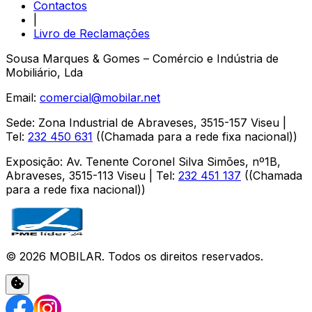
Contactos
|
Livro de Reclamações
Sousa Marques & Gomes – Comércio e Indústria de
Mobiliário, Lda
Email:
comercial@mobilar.net
Sede
:
Zona Industrial de Abraveses
,
3515-157
Viseu
|
Tel:
232 450 631
(
(Chamada para a rede fixa nacional)
)
Exposição
:
Av. Tenente Coronel Silva Simões, nº1B,
Abraveses
,
3515-113
Viseu
| Tel:
232 451 137
(
(Chamada
para a rede fixa nacional)
)
©
2026
MOBILAR
. Todos os direitos reservados.