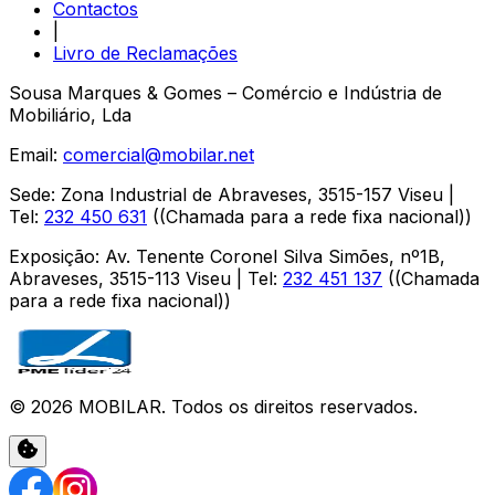
Contactos
|
Livro de Reclamações
Sousa Marques & Gomes – Comércio e Indústria de
Mobiliário, Lda
Email:
comercial@mobilar.net
Sede
:
Zona Industrial de Abraveses
,
3515-157
Viseu
|
Tel:
232 450 631
(
(Chamada para a rede fixa nacional)
)
Exposição
:
Av. Tenente Coronel Silva Simões, nº1B,
Abraveses
,
3515-113
Viseu
| Tel:
232 451 137
(
(Chamada
para a rede fixa nacional)
)
©
2026
MOBILAR
. Todos os direitos reservados.