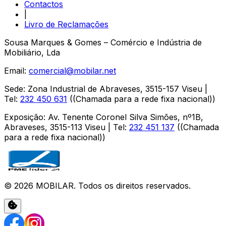
Contactos
|
Livro de Reclamações
Sousa Marques & Gomes – Comércio e Indústria de
Mobiliário, Lda
Email:
comercial@mobilar.net
Sede
:
Zona Industrial de Abraveses
,
3515-157
Viseu
|
Tel:
232 450 631
(
(Chamada para a rede fixa nacional)
)
Exposição
:
Av. Tenente Coronel Silva Simões, nº1B,
Abraveses
,
3515-113
Viseu
| Tel:
232 451 137
(
(Chamada
para a rede fixa nacional)
)
©
2026
MOBILAR
. Todos os direitos reservados.