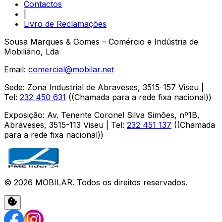
Contactos
|
Livro de Reclamações
Sousa Marques & Gomes – Comércio e Indústria de
Mobiliário, Lda
Email:
comercial@mobilar.net
Sede
:
Zona Industrial de Abraveses
,
3515-157
Viseu
|
Tel:
232 450 631
(
(Chamada para a rede fixa nacional)
)
Exposição
:
Av. Tenente Coronel Silva Simões, nº1B,
Abraveses
,
3515-113
Viseu
| Tel:
232 451 137
(
(Chamada
para a rede fixa nacional)
)
©
2026
MOBILAR
. Todos os direitos reservados.