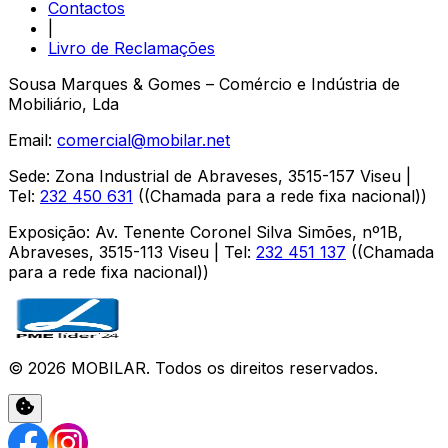
Contactos
|
Livro de Reclamações
Sousa Marques & Gomes – Comércio e Indústria de
Mobiliário, Lda
Email:
comercial@mobilar.net
Sede
:
Zona Industrial de Abraveses
,
3515-157
Viseu
|
Tel:
232 450 631
(
(Chamada para a rede fixa nacional)
)
Exposição
:
Av. Tenente Coronel Silva Simões, nº1B,
Abraveses
,
3515-113
Viseu
| Tel:
232 451 137
(
(Chamada
para a rede fixa nacional)
)
©
2026
MOBILAR
. Todos os direitos reservados.