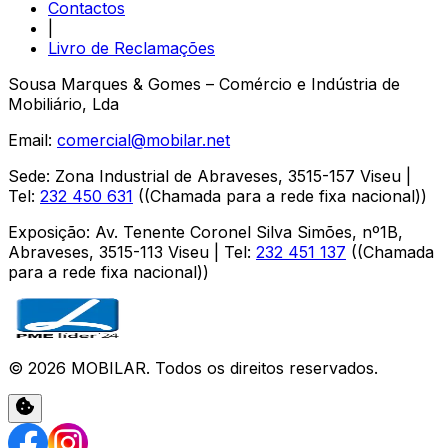
Contactos
|
Livro de Reclamações
Sousa Marques & Gomes – Comércio e Indústria de
Mobiliário, Lda
Email:
comercial@mobilar.net
Sede
:
Zona Industrial de Abraveses
,
3515-157
Viseu
|
Tel:
232 450 631
(
(Chamada para a rede fixa nacional)
)
Exposição
:
Av. Tenente Coronel Silva Simões, nº1B,
Abraveses
,
3515-113
Viseu
| Tel:
232 451 137
(
(Chamada
para a rede fixa nacional)
)
©
2026
MOBILAR
. Todos os direitos reservados.