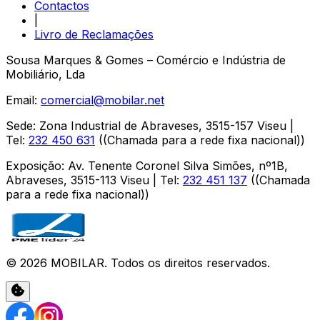
Contactos
|
Livro de Reclamações
Sousa Marques & Gomes – Comércio e Indústria de
Mobiliário, Lda
Email:
comercial@mobilar.net
Sede
:
Zona Industrial de Abraveses
,
3515-157
Viseu
|
Tel:
232 450 631
(
(Chamada para a rede fixa nacional)
)
Exposição
:
Av. Tenente Coronel Silva Simões, nº1B,
Abraveses
,
3515-113
Viseu
| Tel:
232 451 137
(
(Chamada
para a rede fixa nacional)
)
©
2026
MOBILAR
. Todos os direitos reservados.