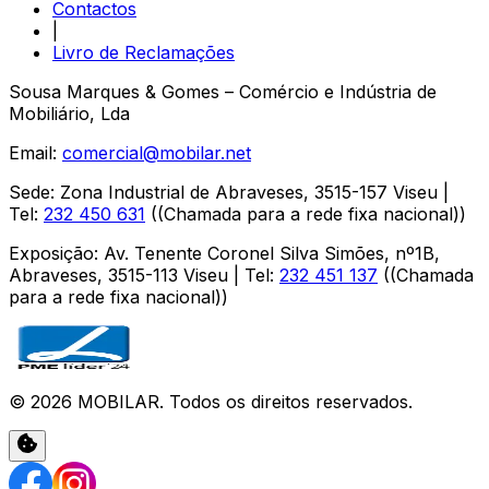
Contactos
|
Livro de Reclamações
Sousa Marques & Gomes – Comércio e Indústria de
Mobiliário, Lda
Email:
comercial@mobilar.net
Sede
:
Zona Industrial de Abraveses
,
3515-157
Viseu
|
Tel:
232 450 631
(
(Chamada para a rede fixa nacional)
)
Exposição
:
Av. Tenente Coronel Silva Simões, nº1B,
Abraveses
,
3515-113
Viseu
| Tel:
232 451 137
(
(Chamada
para a rede fixa nacional)
)
©
2026
MOBILAR
. Todos os direitos reservados.