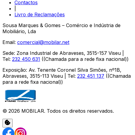
Contactos
|
Livro de Reclamações
Sousa Marques & Gomes – Comércio e Indústria de
Mobiliário, Lda
Email:
comercial@mobilar.net
Sede
:
Zona Industrial de Abraveses
,
3515-157
Viseu
|
Tel:
232 450 631
(
(Chamada para a rede fixa nacional)
)
Exposição
:
Av. Tenente Coronel Silva Simões, nº1B,
Abraveses
,
3515-113
Viseu
| Tel:
232 451 137
(
(Chamada
para a rede fixa nacional)
)
©
2026
MOBILAR
. Todos os direitos reservados.