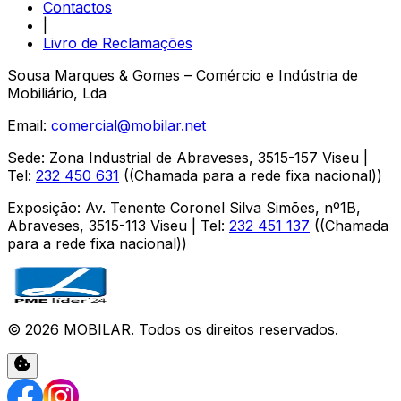
Contactos
|
Livro de Reclamações
Sousa Marques & Gomes – Comércio e Indústria de
Mobiliário, Lda
Email:
comercial@mobilar.net
Sede
:
Zona Industrial de Abraveses
,
3515-157
Viseu
|
Tel:
232 450 631
(
(Chamada para a rede fixa nacional)
)
Exposição
:
Av. Tenente Coronel Silva Simões, nº1B,
Abraveses
,
3515-113
Viseu
| Tel:
232 451 137
(
(Chamada
para a rede fixa nacional)
)
©
2026
MOBILAR
. Todos os direitos reservados.