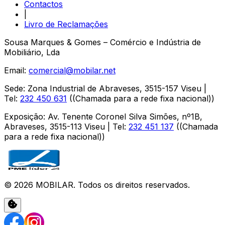
Contactos
|
Livro de Reclamações
Sousa Marques & Gomes – Comércio e Indústria de
Mobiliário, Lda
Email:
comercial@mobilar.net
Sede
:
Zona Industrial de Abraveses
,
3515-157
Viseu
|
Tel:
232 450 631
(
(Chamada para a rede fixa nacional)
)
Exposição
:
Av. Tenente Coronel Silva Simões, nº1B,
Abraveses
,
3515-113
Viseu
| Tel:
232 451 137
(
(Chamada
para a rede fixa nacional)
)
©
2026
MOBILAR
. Todos os direitos reservados.