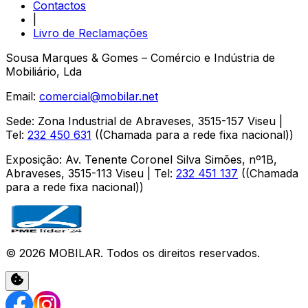
Contactos
|
Livro de Reclamações
Sousa Marques & Gomes – Comércio e Indústria de
Mobiliário, Lda
Email:
comercial@mobilar.net
Sede
:
Zona Industrial de Abraveses
,
3515-157
Viseu
|
Tel:
232 450 631
(
(Chamada para a rede fixa nacional)
)
Exposição
:
Av. Tenente Coronel Silva Simões, nº1B,
Abraveses
,
3515-113
Viseu
| Tel:
232 451 137
(
(Chamada
para a rede fixa nacional)
)
©
2026
MOBILAR
. Todos os direitos reservados.