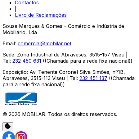
Contactos
|
Livro de Reclamações
Sousa Marques & Gomes – Comércio e Indústria de
Mobiliário, Lda
Email:
comercial@mobilar.net
Sede
:
Zona Industrial de Abraveses
,
3515-157
Viseu
|
Tel:
232 450 631
(
(Chamada para a rede fixa nacional)
)
Exposição
:
Av. Tenente Coronel Silva Simões, nº1B,
Abraveses
,
3515-113
Viseu
| Tel:
232 451 137
(
(Chamada
para a rede fixa nacional)
)
©
2026
MOBILAR
. Todos os direitos reservados.