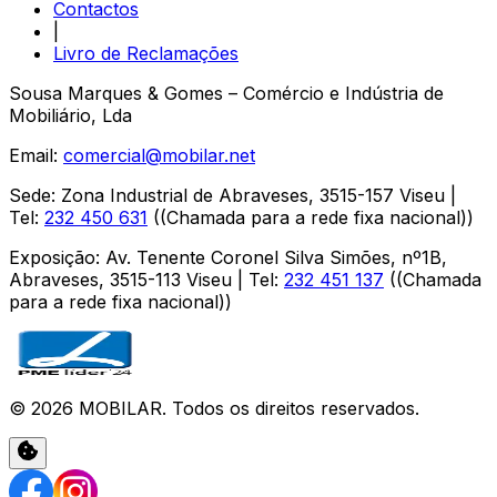
Contactos
|
Livro de Reclamações
Sousa Marques & Gomes – Comércio e Indústria de
Mobiliário, Lda
Email:
comercial@mobilar.net
Sede
:
Zona Industrial de Abraveses
,
3515-157
Viseu
|
Tel:
232 450 631
(
(Chamada para a rede fixa nacional)
)
Exposição
:
Av. Tenente Coronel Silva Simões, nº1B,
Abraveses
,
3515-113
Viseu
| Tel:
232 451 137
(
(Chamada
para a rede fixa nacional)
)
©
2026
MOBILAR
. Todos os direitos reservados.