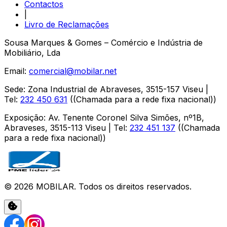
Contactos
|
Livro de Reclamações
Sousa Marques & Gomes – Comércio e Indústria de
Mobiliário, Lda
Email:
comercial@mobilar.net
Sede
:
Zona Industrial de Abraveses
,
3515-157
Viseu
|
Tel:
232 450 631
(
(Chamada para a rede fixa nacional)
)
Exposição
:
Av. Tenente Coronel Silva Simões, nº1B,
Abraveses
,
3515-113
Viseu
| Tel:
232 451 137
(
(Chamada
para a rede fixa nacional)
)
©
2026
MOBILAR
. Todos os direitos reservados.