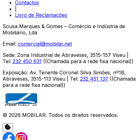
Contactos
|
Livro de Reclamações
Sousa Marques & Gomes – Comércio e Indústria de
Mobiliário, Lda
Email:
comercial@mobilar.net
Sede
:
Zona Industrial de Abraveses
,
3515-157
Viseu
|
Tel:
232 450 631
(
(Chamada para a rede fixa nacional)
)
Exposição
:
Av. Tenente Coronel Silva Simões, nº1B,
Abraveses
,
3515-113
Viseu
| Tel:
232 451 137
(
(Chamada
para a rede fixa nacional)
)
©
2026
MOBILAR
. Todos os direitos reservados.