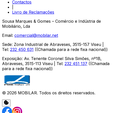
Contactos
|
Livro de Reclamações
Sousa Marques & Gomes – Comércio e Indústria de
Mobiliário, Lda
Email:
comercial@mobilar.net
Sede
:
Zona Industrial de Abraveses
,
3515-157
Viseu
|
Tel:
232 450 631
(
(Chamada para a rede fixa nacional)
)
Exposição
:
Av. Tenente Coronel Silva Simões, nº1B,
Abraveses
,
3515-113
Viseu
| Tel:
232 451 137
(
(Chamada
para a rede fixa nacional)
)
©
2026
MOBILAR
. Todos os direitos reservados.