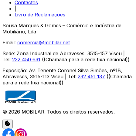
Contactos
|
Livro de Reclamações
Sousa Marques & Gomes – Comércio e Indústria de
Mobiliário, Lda
Email:
comercial@mobilar.net
Sede
:
Zona Industrial de Abraveses
,
3515-157
Viseu
|
Tel:
232 450 631
(
(Chamada para a rede fixa nacional)
)
Exposição
:
Av. Tenente Coronel Silva Simões, nº1B,
Abraveses
,
3515-113
Viseu
| Tel:
232 451 137
(
(Chamada
para a rede fixa nacional)
)
©
2026
MOBILAR
. Todos os direitos reservados.