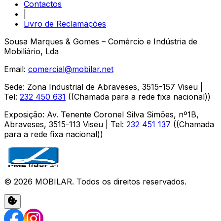
Contactos
|
Livro de Reclamações
Sousa Marques & Gomes – Comércio e Indústria de
Mobiliário, Lda
Email:
comercial@mobilar.net
Sede
:
Zona Industrial de Abraveses
,
3515-157
Viseu
|
Tel:
232 450 631
(
(Chamada para a rede fixa nacional)
)
Exposição
:
Av. Tenente Coronel Silva Simões, nº1B,
Abraveses
,
3515-113
Viseu
| Tel:
232 451 137
(
(Chamada
para a rede fixa nacional)
)
©
2026
MOBILAR
. Todos os direitos reservados.