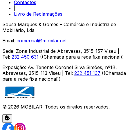
Contactos
|
Livro de Reclamações
Sousa Marques & Gomes – Comércio e Indústria de
Mobiliário, Lda
Email:
comercial@mobilar.net
Sede
:
Zona Industrial de Abraveses
,
3515-157
Viseu
|
Tel:
232 450 631
(
(Chamada para a rede fixa nacional)
)
Exposição
:
Av. Tenente Coronel Silva Simões, nº1B,
Abraveses
,
3515-113
Viseu
| Tel:
232 451 137
(
(Chamada
para a rede fixa nacional)
)
©
2026
MOBILAR
. Todos os direitos reservados.