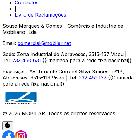
Contactos
|
Livro de Reclamações
Sousa Marques & Gomes – Comércio e Indústria de
Mobiliário, Lda
Email:
comercial@mobilar.net
Sede
:
Zona Industrial de Abraveses
,
3515-157
Viseu
|
Tel:
232 450 631
(
(Chamada para a rede fixa nacional)
)
Exposição
:
Av. Tenente Coronel Silva Simões, nº1B,
Abraveses
,
3515-113
Viseu
| Tel:
232 451 137
(
(Chamada
para a rede fixa nacional)
)
©
2026
MOBILAR
. Todos os direitos reservados.